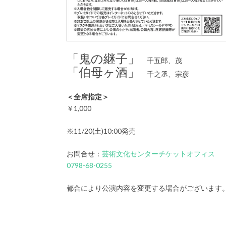
「鬼の継子」
千五郎、茂
「伯母ヶ酒」
千之丞、宗彦
＜全席指定＞
￥1,000
※11/20(土)10:00発売
お問合せ：
芸術文化センターチケットオフィス
0798-68-0255
都合により公演内容を変更する場合がございます