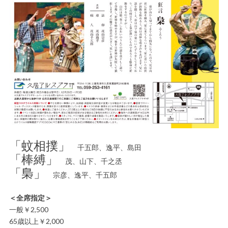
「蚊相撲」
千五郎、逸平、島田
「棒縛」
茂、山下、千之丞
「梟」
宗彦、逸平、千五郎
＜全席指定＞
一般￥2,500
65歳以上￥2,000