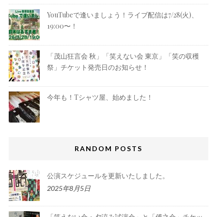
YouTubeで逢いましょう！ライブ配信は7/28(火)、
19:00〜！
「茂山狂言会 秋」「笑えない会 東京」「笑の収穫
祭」チケット発売日のお知らせ！
今年も！Tシャツ屋、始めました！
RANDOM POSTS
公演スケジュールを更新いたしました。
2025年8月5日
「笑えない会・夕涼み試演会」と「傅之会」チケッ