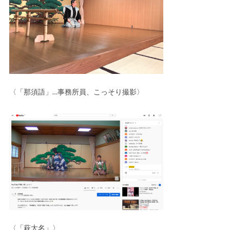
〈「那須語」…事務所員、こっそり撮影〉
〈「萩大名」〉