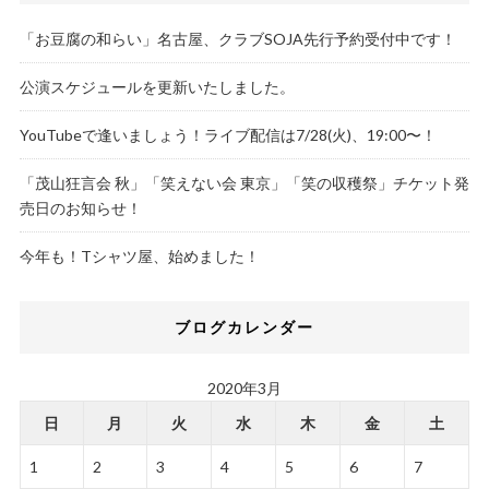
「お豆腐の和らい」名古屋、クラブSOJA先行予約受付中です！
公演スケジュールを更新いたしました。
YouTubeで逢いましょう！ライブ配信は7/28(火)、19:00〜！
「茂山狂言会 秋」「笑えない会 東京」「笑の収穫祭」チケット発
売日のお知らせ！
今年も！Tシャツ屋、始めました！
ブログカレンダー
2020年3月
日
月
火
水
木
金
土
1
2
3
4
5
6
7