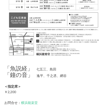
「魚説経」
七五三、島田
「鐘の音」
逸平、千之丞、網谷
＜指定席＞
￥2,200
お問合せ：
横浜能楽堂