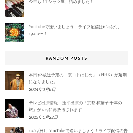
今年も！Tシャツ屋、始めました！
YouTubeで逢いましょう！ライブ配信は6/24(水)、
19:00〜！
RANDOM POSTS
本日3/8放送予定の「京コトはじめ」（NHK）が延期
になりました。
2024年3月8日
テレビ出演情報！逸平出演の「京都 和菓⼦ 千年の
旅」が1/29に再放送されます！
2025年1月22日
10/17(日)、YouTubeで逢いましょう！ライブ配信の告