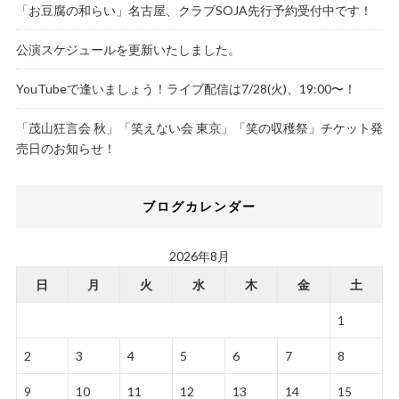
「お豆腐の和らい」名古屋、クラブSOJA先行予約受付中です！
公演スケジュールを更新いたしました。
YouTubeで逢いましょう！ライブ配信は7/28(火)、19:00〜！
「茂山狂言会 秋」「笑えない会 東京」「笑の収穫祭」チケット発
売日のお知らせ！
ブログカレンダー
2026年8月
日
月
火
水
木
金
土
1
2
3
4
5
6
7
8
9
10
11
12
13
14
15