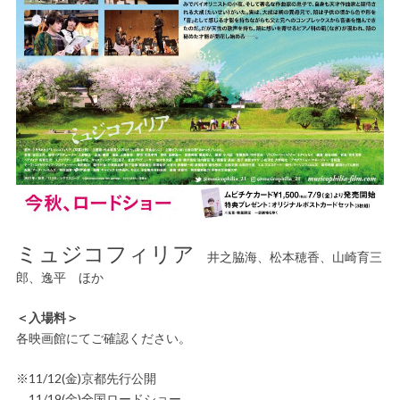
ミュジコフィリア
井之脇海、松本穂香、山崎育三
郎、逸平 ほか
＜入場料＞
各映画館にてご確認ください。
※11/12(金)京都先行公開
11/19(金)全国ロードショー