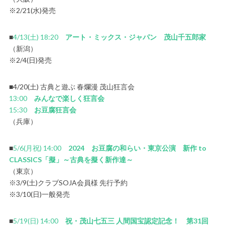
※2/21(水)発売
■
4/13(土) 18:20
アート・ミックス・ジャパン 茂山千五郎家
（新潟）
※2/4(日)発売
■4/20(土) 古典と遊ぶ 春爛漫 茂山狂言会
13:00
みんなで楽しく狂言会
15:30
お豆腐狂言会
（兵庫）
■
5/6(月祝) 14:00
2024 お豆腐の和らい・東京公演 新作 to
CLASSICS「擬」～古典を擬く新作達～
（東京）
※3/9(土)クラブSOJA会員様 先行予約
※3/10(日)一般発売
■
5/19(日) 14:00
祝・茂山七五三 人間国宝認定記念！ 第31回