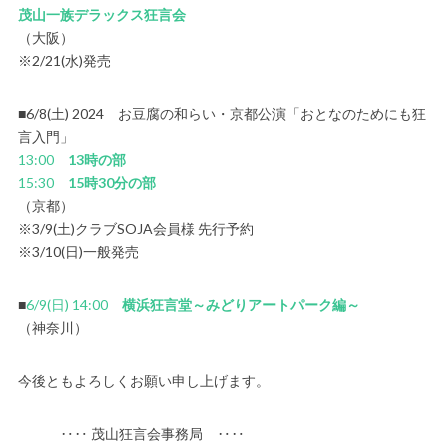
茂山一族デラックス狂言会
（大阪）
※2/21(水)発売
■6/8(土) 2024 お豆腐の和らい・京都公演「おとなのためにも狂
言入門」
13:00
13時の部
15:30
15時30分の部
（京都）
※3/9(土)クラブSOJA会員様 先行予約
※3/10(日)一般発売
■
6/9(日) 14:00
横浜狂言堂～みどりアートパーク編～
（神奈川）
今後ともよろしくお願い申し上げます。
‥‥ 茂山狂言会事務局 ‥‥