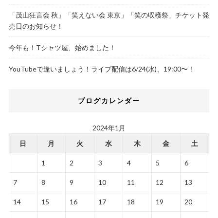
「茂山狂言会 秋」「笑えない会 東京」「笑の収穫祭」チケット発
売日のお知らせ！
今年も！Tシャツ屋、始めました！
YouTubeで逢いましょう！ライブ配信は6/24(水)、19:00〜！
ブログカレンダー
2024年1月
日
月
火
水
木
金
土
1
2
3
4
5
6
7
8
9
10
11
12
13
14
15
16
17
18
19
20