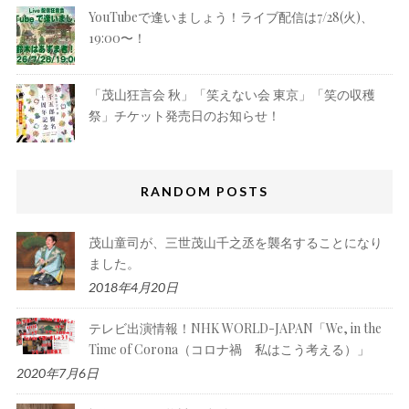
YouTubeで逢いましょう！ライブ配信は7/28(火)、
19:00〜！
「茂山狂言会 秋」「笑えない会 東京」「笑の収穫
祭」チケット発売日のお知らせ！
RANDOM POSTS
茂山童司が、三世茂山千之丞を襲名することになり
ました。
2018年4月20日
テレビ出演情報！NHK WORLD-JAPAN「We, in the
Time of Corona（コロナ禍 私はこう考える）」
2020年7月6日