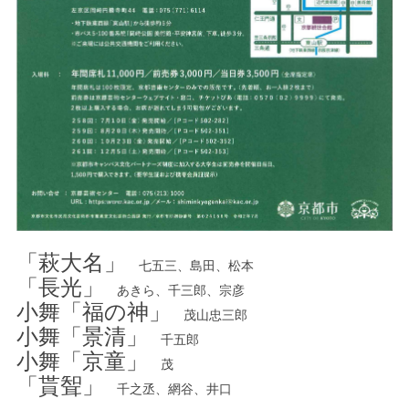
「萩大名」
七五三、島田、松本
「長光」
あきら、千三郎、宗彦
小舞「福の神」
茂山忠三郎
小舞「景清」
千五郎
小舞「京童」
茂
「貰聟」
千之丞、網谷、井口