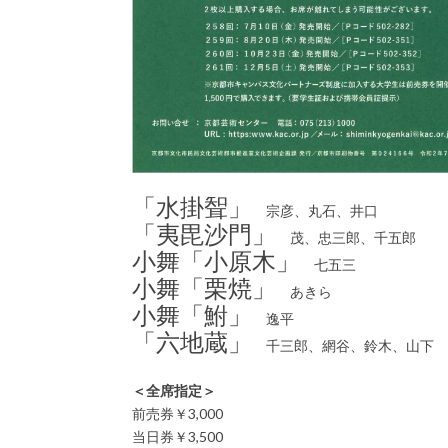
「水掛聟」
宗彦、丸石、井口
「夷毘沙門」
茂、忠三郎、千五郎
小舞「小原木」
七五三
小舞「栗焼」
あきら
小舞「鮒」
逸平
「六地蔵」
千三郎、網谷、鈴木、山下
＜全席指定＞
前売券￥3,000
当日券￥3,500