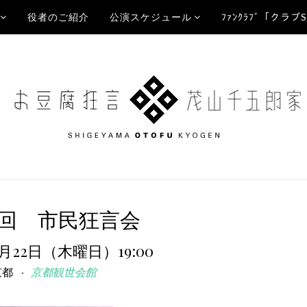
役者のご紹介
公演スケジュール
ﾌｧﾝｸﾗﾌﾞ「クラブ
59回 市民狂言会
0月22日（木曜日）19:00
京都
京都観世会館