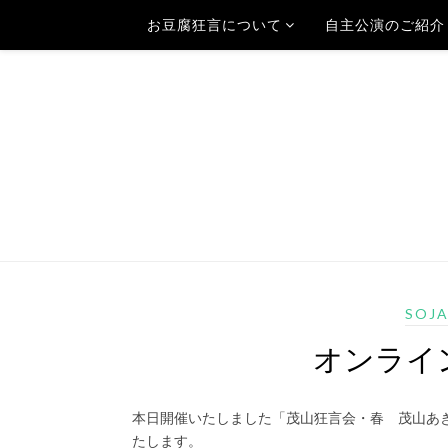
お豆腐狂言について
自主公演のご紹介
SOJ
オンライ
本日開催いたしました「茂山狂言会・春 茂山あ
たします。