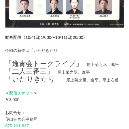
動画配信〈10/4(日)19:00〜10/11(日)20:00〉
今回の新作は「いたりきたり」
「逸青会トークライブ」
尾上菊之丞、逸平
「二人三番三」
尾上菊之丞、逸平
「いたりきたり」
尾上菊之丞、逸平、尾上右近
＜
配信チケット
＞
￥3,000
お問合せ：
茂山狂言会事務局
075-221-8371