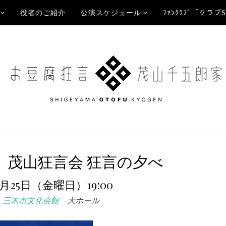
役者のご紹介
公演スケジュール
ﾌｧﾝｸﾗﾌﾞ「クラブ
 茂山狂言会 狂言の夕べ
9月25日（金曜日）19:00
三木市文化会館
大ホール