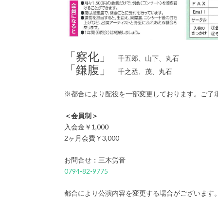
「察化」
千五郎、山下、丸石
「鎌腹」
千之丞、茂、丸石
※都合により配役を一部変更しております。ご了
＜会員制＞
入会金￥1,000
2ヶ月会費￥3,000
お問合せ：三木労音
0794-82-9775
都合により公演内容を変更する場合がございます