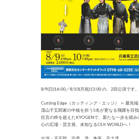
8/9(日)16:00／8/10(月祝)13:00 の、2回公演です
Cutting Edge（カッティング・エッジ） ＝ 
茂山千五郎家の中核を担う5名が更なる飛躍を目指し結成
狂言の枠を超えたKYOGENで、新たな一歩を踏み
心の広場・芸文発、未知なるCEK WORLDへ！
出演：千五郎、宗彦、茂、逸平、千之丞