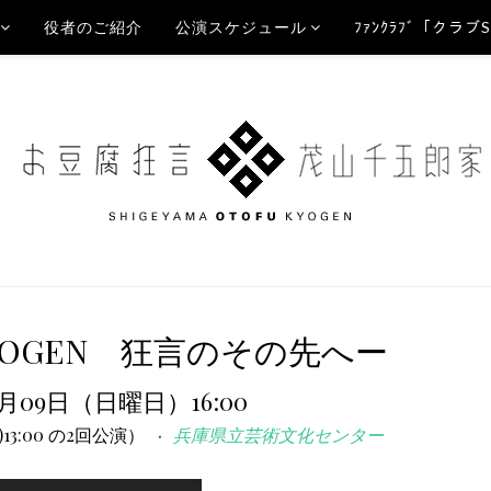
役者のご紹介
公演スケジュール
ﾌｧﾝｸﾗﾌﾞ「クラブ
ge KYOGEN 狂言のその先へー
8月09日（日曜日）16:00
祝)13:00 の2回公演）
兵庫県立芸術文化センター