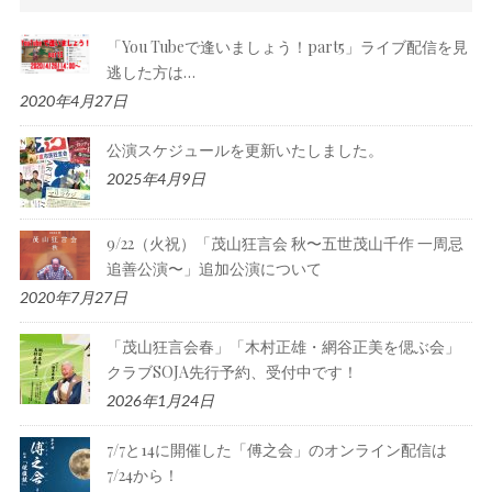
「You Tubeで逢いましょう！part5」ライブ配信を見
逃した方は…
2020年4月27日
公演スケジュールを更新いたしました。
2025年4月9日
9/22（火祝）「茂山狂言会 秋〜五世茂山千作 一周忌
追善公演〜」追加公演について
2020年7月27日
「茂山狂言会春」「木村正雄・網谷正美を偲ぶ会」
クラブSOJA先行予約、受付中です！
2026年1月24日
7/7と14に開催した「傅之会」のオンライン配信は
7/24から！