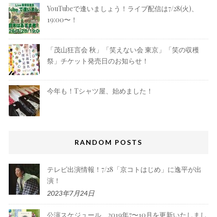
YouTubeで逢いましょう！ライブ配信は7/28(火)、
19:00〜！
「茂山狂言会 秋」「笑えない会 東京」「笑の収穫
祭」チケット発売日のお知らせ！
今年も！Tシャツ屋、始めました！
RANDOM POSTS
テレビ出演情報！7/28「京コトはじめ」に逸平が出
演！
2023年7月24日
公演スケジュール、2019年7〜10月を更新いたしまし