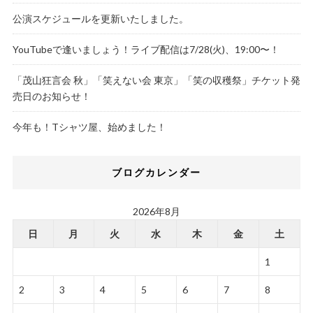
公演スケジュールを更新いたしました。
YouTubeで逢いましょう！ライブ配信は7/28(火)、19:00〜！
「茂山狂言会 秋」「笑えない会 東京」「笑の収穫祭」チケット発
売日のお知らせ！
今年も！Tシャツ屋、始めました！
ブログカレンダー
2026年8月
日
月
火
水
木
金
土
1
2
3
4
5
6
7
8