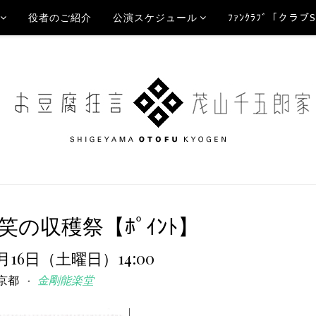
役者のご紹介
公演スケジュール
ﾌｧﾝｸﾗﾌﾞ「クラブ
の収穫祭【ﾎﾟｲﾝﾄ】
1月16日（土曜日）14:00
京都
金剛能楽堂