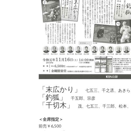
「末広かり」
七五三、千之丞、あきら
「釣狐」
千五郎、宗彦
「千切木」
茂、七五三、千三郎、松本、
＜全席指定＞
前売￥6,500