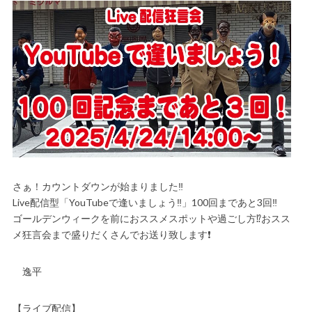
さぁ！カウントダウンが始まりました‼️
Live配信型「YouTubeで逢いましょう‼️」100回まであと3回‼️
ゴールデンウィークを前におススメスポットや過ごし方⁉️おスス
メ狂言会まで盛りだくさんでお送り致します❗️
逸平
【ライブ配信】