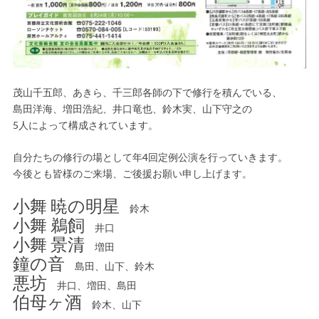
茂山千五郎、あきら、千三郎各師の下で修行を積んでいる、
島田洋海、増田浩紀、井口竜也、鈴木実、山下守之の
5人によって構成されています。
自分たちの修行の場として年4回定例公演を行っていきます。
今後とも皆様のご来場、ご後援お願い申し上げます。
小舞 暁の明星
鈴木
小舞 鵜飼
井口
小舞 景清
増田
鐘の音
島田、山下、鈴木
悪坊
井口、増田、島田
伯母ヶ酒
鈴木、山下