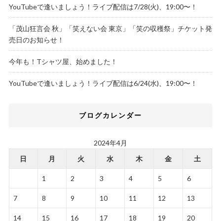
YouTubeで逢いましょう！ライブ配信は7/28(火)、19:00〜！
「茂山狂言会 秋」「笑えない会 東京」「笑の収穫祭」チケット発
売日のお知らせ！
今年も！Tシャツ屋、始めました！
YouTubeで逢いましょう！ライブ配信は6/24(水)、19:00〜！
ブログカレンダー
2024年4月
日
月
火
水
木
金
土
1
2
3
4
5
6
7
8
9
10
11
12
13
14
15
16
17
18
19
20