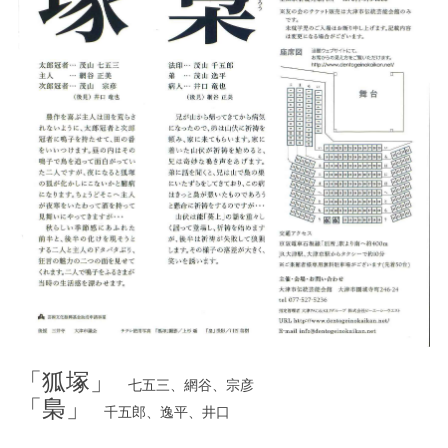
「狐塚」
七五三、網谷、宗彦
「梟」
千五郎、逸平、井口