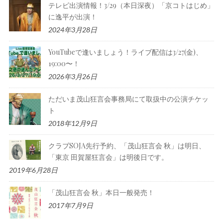
テレビ出演情報！3/29（本日深夜）「京コトはじめ」
に逸平が出演！
2024年3月28日
YouTubeで逢いましょう！ライブ配信は3/27(金)、
19:00〜！
2026年3月26日
ただいま茂山狂言会事務局にて取扱中の公演チケッ
ト
2018年12月9日
クラブSOJA先行予約、「茂山狂言会 秋」は明日、
「東京 田賀屋狂言会」は明後日です。
2019年6月28日
「茂山狂言会 秋」本日一般発売！
2017年7月9日