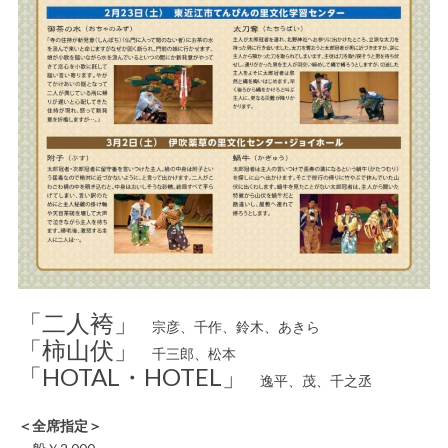
「二人袴」
宗彦、千作、鈴木、あきら
「柿山伏」
千三郎、松本
「HOTAL・HOTEL」
逸平、茂、千之丞
＜全席指定＞