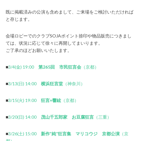
既に掲載済みの公演も含めまして、ご来場をご検討いただければ
と存じます。
会場ロビーでのクラブSOJAポイント捺印や物品販売につきまし
ては、状況に応じて徐々に再開してまいります。
ご了承のほどお願いいたします。
■
3/4(金) 19:00
第265回 市民狂言会
（京都）
■
3/13(日) 14:00
横浜狂言堂
（神奈川）
■
3/15(火) 19:00
狂言×響絃
（京都）
■
3/20(日) 14:00
茂山千五郎家 お豆腐狂言
（三重）
■
3/26(土) 15:00
新作“純”狂言集 マリコウジ 京都公演
（京
都）