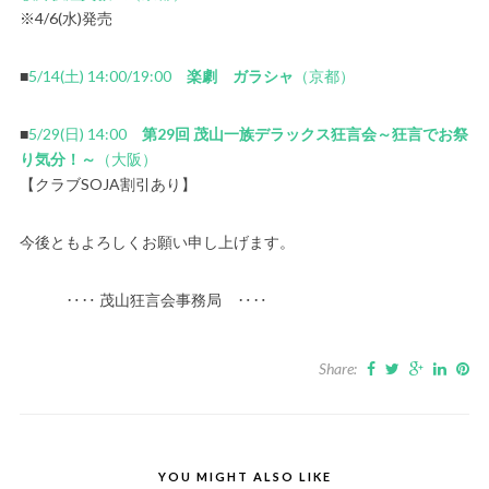
※4/6(水)発売
■
5/14(土) 14:00/19:00
楽劇 ガラシャ
（京都）
■
5/29(日) 14:00
第29回 茂山一族デラックス狂言会～狂言でお祭
り気分！～
（大阪）
【クラブSOJA割引あり】
今後ともよろしくお願い申し上げます。
‥‥ 茂山狂言会事務局 ‥‥
Share:
YOU MIGHT ALSO LIKE