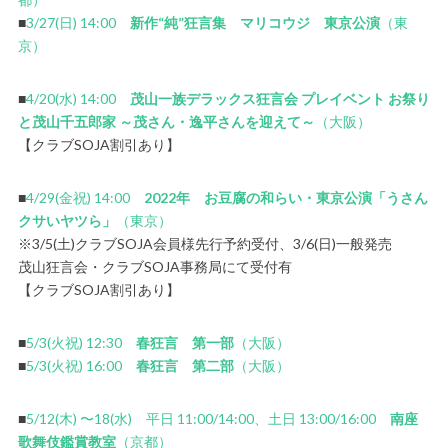
■
3/27(日) 14:00
新作“純”狂言集 マリコウジ 東京公演
（東
京）
■
4/20(水) 14:00
茂山一族デラックス狂言会 プレイベント お祭り
と茂山千五郎家 ～茂さん・逸平さんを迎えて～
（大阪）
【クラブSOJA割引あり】
■
4/29(金祝) 14:00
2022年 お豆腐の和らい・東京公演「うさん
クサいヤツら」
（東京）
※3/5(土)クラブSOJA会員様先行予約受付、3/6(日)一般発売
茂山狂言会・クラブSOJA事務局にて受付有
【クラブSOJA割引あり】
■
5/3(火祝) 12:30
春狂言 第一部
（大阪）
■
5/3(火祝) 16:00
春狂言 第二部
（大阪）
■
5/12(木) 〜18(水) 平日 11:00/14:00、土日 13:00/16:00
南座
歌舞伎鑑賞教室
（京都）