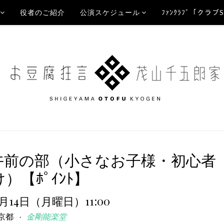
役者のご紹介
公演スケジュール
ﾌｧﾝｸﾗﾌﾞ「クラブ
午前の部（小さなお子様・初心者
）【ﾎﾟｲﾝﾄ】
1月14日（月曜日）11:00
京都
金剛能楽堂