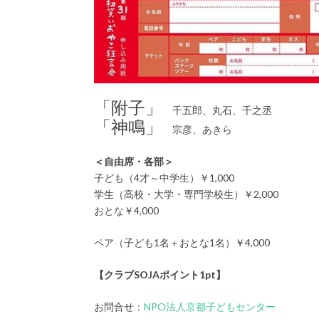
「附子」
千五郎、丸石、千之丞
「神鳴」
宗彦、あきら
＜自由席・各部＞
子ども（4才～中学生）￥1,000
学生（高校・大学・専門学校生）￥2,000
おとな￥4,000
ペア（子ども1名＋おとな1名）￥4,000
【クラブSOJAポイント1pt】
お問合せ：
NPO法人京都子どもセンター