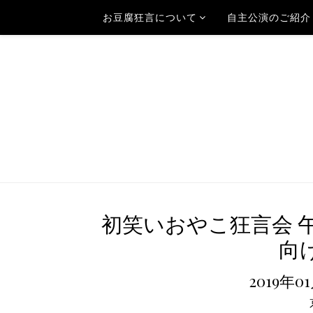
お豆腐狂言について
自主公演のご紹介
初笑いおやこ狂言会 
向け
2019年0