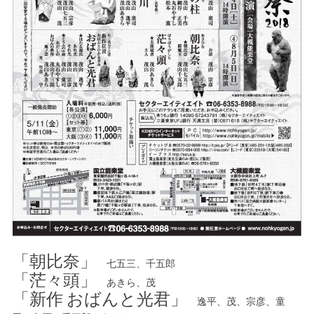
「朝比奈」
七五三、千五郎
「茫々頭」
あきら、茂
「新作 おばんと光君」
逸平、茂、宗彦、童