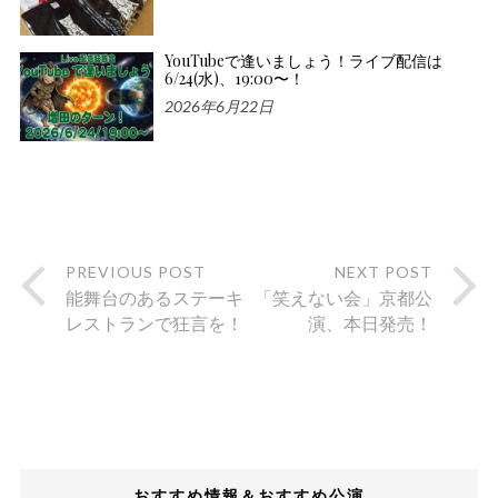
YouTubeで逢いましょう！ライブ配信は
6/24(水)、19:00〜！
2026年6月22日
PREVIOUS POST
NEXT POST
能舞台のあるステーキ
「笑えない会」京都公
レストランで狂言を！
演、本日発売！
おすすめ情報＆おすすめ公演