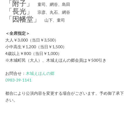
「附子」
童司、網谷、島田
「長光」
宗彦、丸石、網谷
「因幡堂」
山下、童司
＜全席指定＞
大人￥3,000（当日￥3,500）
小中高生￥1,200（当日￥1,500）
4歳以上￥800（当日￥1,000）
※木城町民（大人）、木城えほんの郷会員は￥500引き
お問合せ：
木城えほんの郷
0983-39-1141
都合により公演内容を変更する場合がございます。予め御了承下
さい。