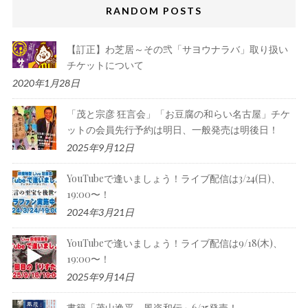
RANDOM POSTS
【訂正】わ芝居～その弐「サヨウナラバ」取り扱い
チケットについて
2020年1月28日
「茂と宗彦 狂言会」「お豆腐の和らい名古屋」チケ
ットの会員先行予約は明日、一般発売は明後日！
2025年9月12日
YouTubeで逢いましょう！ライブ配信は3/24(日)、
19:00〜！
2024年3月21日
YouTubeで逢いましょう！ライブ配信は9/18(木)、
19:00〜！
2025年9月14日
書籍「茂山逸平 風姿和伝」6/25発売！