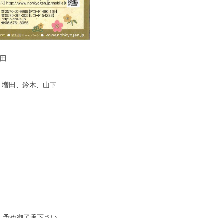
田
増田、鈴木、山下
。予め御了承下さい。