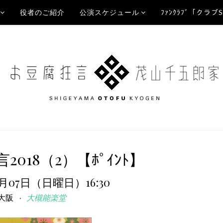
役者のご紹介
公演スケジュール
ﾌｧﾝｸﾗﾌﾞ「クラブ
018（2）【ﾎﾟｲﾝﾄ】
1月07日（日曜日）16:30
大阪
大槻能楽堂