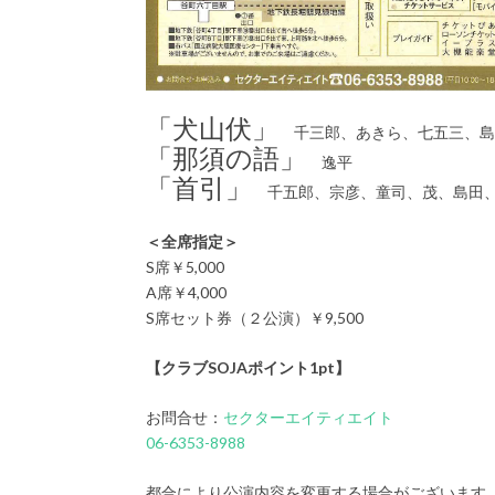
「犬山伏」
千三郎、あきら、七五三、島
「那須の語」
逸平
「首引」
千五郎、宗彦、童司、茂、島田、
＜全席指定＞
S席￥5,000
A席￥4,000
S席セット券（２公演）￥9,500
【クラブSOJAポイント1pt】
お問合せ：
セクターエイティエイト
06-6353-8988
都合により公演内容を変更する場合がございます