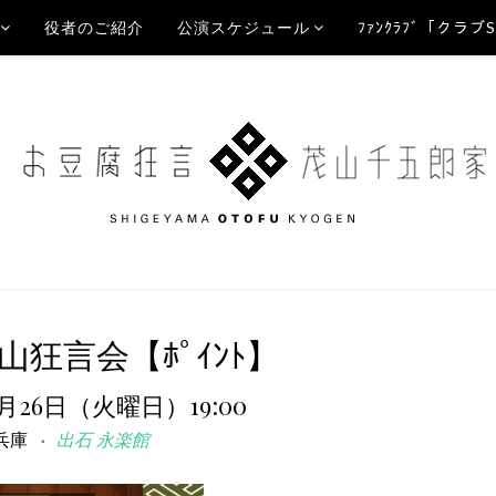
役者のご紹介
公演スケジュール
ﾌｧﾝｸﾗﾌﾞ「クラブ
山狂言会【ﾎﾟｲﾝﾄ】
9月26日（火曜日）19:00
兵庫
出石 永楽館