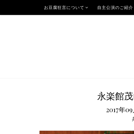
お豆腐狂言について
自主公演のご紹介
永楽館茂
2017年0