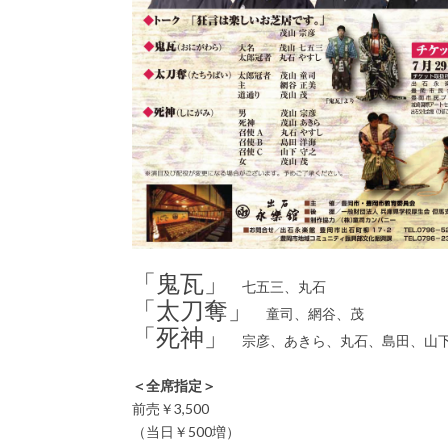
「鬼瓦」
七五三、丸石
「太刀奪」
童司、網谷、茂
「死神」
宗彦、あきら、丸石、島田、山
＜全席指定＞
前売￥3,500
（当日￥500増）