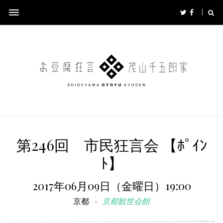
第246回 市民狂言会 【ﾎﾟｲﾝ
ﾄ】
2017年06月09日（金曜日）19:00
京都
京都観世会館