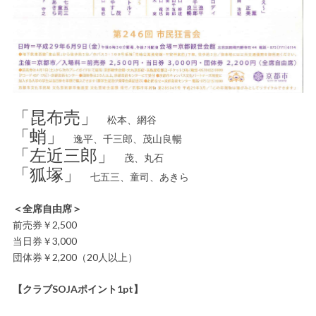
「昆布売」
松本、網谷
「蛸」
逸平、千三郎、茂山良暢
「左近三郎」
茂、丸石
「狐塚」
七五三、童司、あきら
＜全席自由席＞
前売券￥2,500
当日券￥3,000
団体券￥2,200（20人以上）
【クラブSOJAポイント1pt】