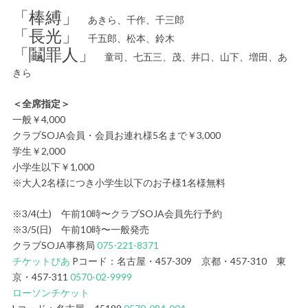
「棒縛」
あきら、千作、千三郎
「長光」
千五郎、松本、鈴木
「鬮罪人」
童司、七五三、茂、井口、山下、増田、あ
きら
＜全席指定＞
一般￥4,000
クラブSOJA会員・会員お連れ様5名まで￥3,000
学生￥2,000
小学生以下￥1,000
※大人2名様につき小学生以下のお子様1名様無料
※3/4(土) 午前10時〜クラブSOJA会員先行予約
※3/5(日) 午前10時〜一般発売
クラブSOJA事務局
075-221-8371
チケットぴあ
Pコード：名古屋・457-309 京都・457-310 東
京・457-311
0570-02-9999
ローソンチケット