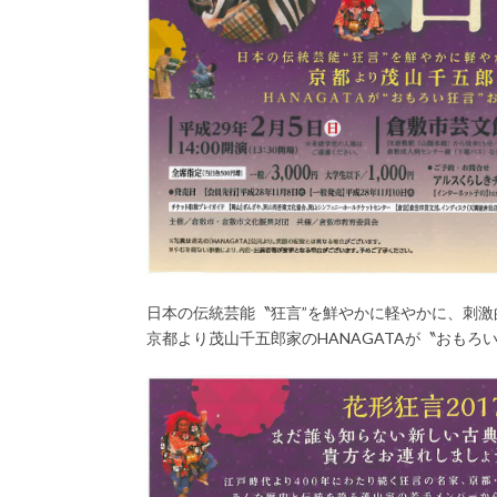
日本の伝統芸能〝狂言”を鮮やかに軽やかに、刺激
京都より茂山千五郎家のHANAGATAが〝おもろ