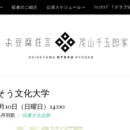
役者のご紹介
公演スケジュール
ﾌｧﾝｸﾗﾌﾞ「クラブ
そう文化大学
7月10日（日曜日）14:00
県丹羽郡
扶桑文化会館