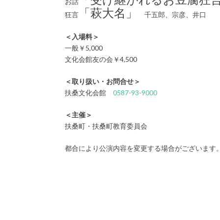
お話
「萩大名」
狂言
千五郎、宗彦、井口
＜入場料＞
一般￥5,000
文化会館友の会￥4,500
＜取り扱い・お問合せ＞
扶桑文化会館
0587-93-9000
＜主催＞
扶桑町・扶桑町教育委員会
都合により公演内容を変更する場合がございます