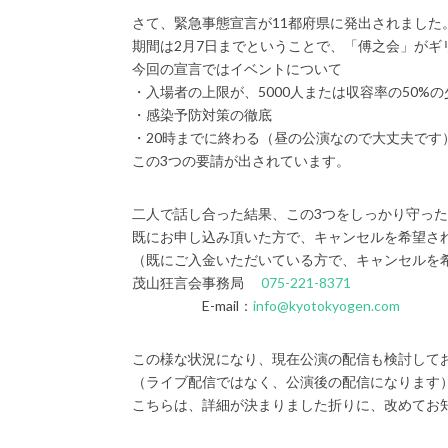
さて、緊急事態宣言が11都府県に発出されました
期間は2月7日までということで、「傅之会」がギ
今回の宣言ではイベントについて
・入場者の上限が、5000人または収容率の50%
・感染予防対策の徹底
・20時までに終わる（昼の公演なので大丈夫です
この3つの要請が出されています。
二人で話し合った結果、この3つをしっかり守っ
既にお申し込み頂いた方で、キャンセルを希望さ
（既にご入金いただいている方で、キャンセルを
茂山狂言会事務局
075-221-8371
E-mail：
info@kyotokyogen.com
この様な状況になり、現在公演の配信も検討して
（ライブ配信ではなく、公演後の配信になります
こちらは、詳細が決まりました折りに、改めてお