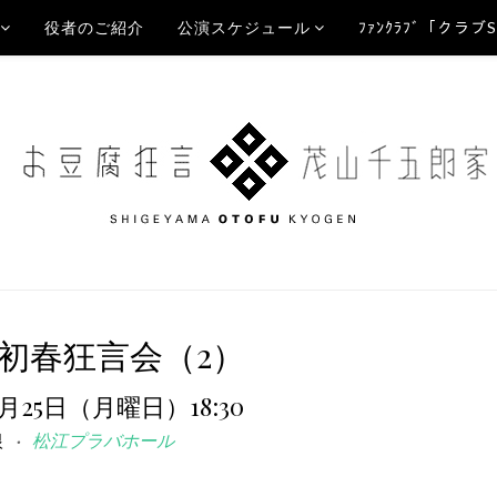
役者のご紹介
公演スケジュール
ﾌｧﾝｸﾗﾌﾞ「クラブ
初春狂言会（2）
1月25日（月曜日）18:30
根
松江プラバホール