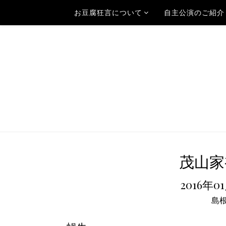
お豆腐狂言について
自主公演のご紹介
茂山家
2016年0
島