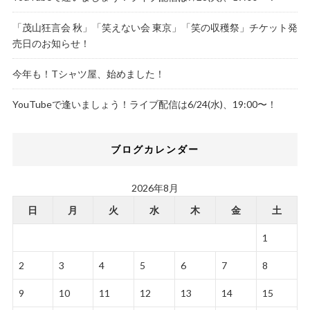
「茂山狂言会 秋」「笑えない会 東京」「笑の収穫祭」チケット発
売日のお知らせ！
今年も！Tシャツ屋、始めました！
YouTubeで逢いましょう！ライブ配信は6/24(水)、19:00〜！
ブログカレンダー
2026年8月
日
月
火
水
木
金
土
1
2
3
4
5
6
7
8
9
10
11
12
13
14
15