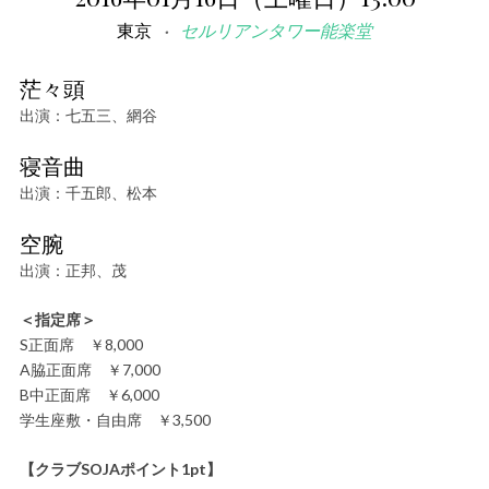
東京
セルリアンタワー能楽堂
茫々頭
出演：七五三、網谷
寝音曲
出演：千五郎、松本
空腕
出演：正邦、茂
＜指定席＞
S正面席 ￥8,000
A脇正面席 ￥7,000
B中正面席 ￥6,000
学生座敷・自由席 ￥3,500
【クラブSOJAポイント1pt】