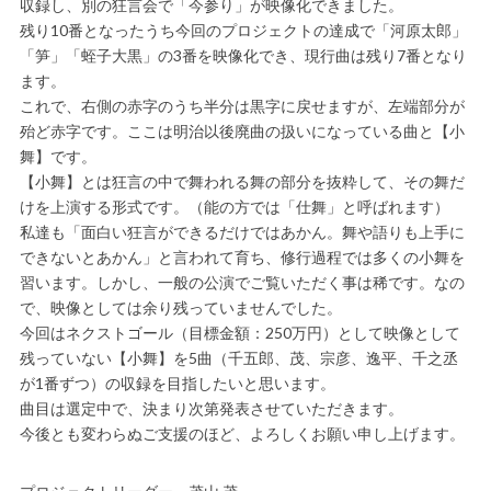
収録し、別の狂言会で「今参り」が映像化できました。
残り10番となったうち今回のプロジェクトの達成で「河原太郎」
「笋」「蛭子大黒」の3番を映像化でき、現行曲は残り7番となり
ます。
これで、右側の赤字のうち半分は黒字に戻せますが、左端部分が
殆ど赤字です。ここは明治以後廃曲の扱いになっている曲と【小
舞】です。
【小舞】とは狂言の中で舞われる舞の部分を抜粋して、その舞だ
けを上演する形式です。（能の方では「仕舞」と呼ばれます）
私達も「面白い狂言ができるだけではあかん。舞や語りも上手に
できないとあかん」と言われて育ち、修行過程では多くの小舞を
習います。しかし、一般の公演でご覧いただく事は稀です。なの
で、映像としては余り残っていませんでした。
今回はネクストゴール（目標金額：250万円）として映像として
残っていない【小舞】を5曲（千五郎、茂、宗彦、逸平、千之丞
が1番ずつ）の収録を目指したいと思います。
曲目は選定中で、決まり次第発表させていただきます。
今後とも変わらぬご支援のほど、よろしくお願い申し上げます。