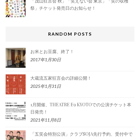
「茂山狂言会 秋」「笑えない会 東京」「笑の収穫
祭」チケット発売日のお知らせ！
RANDOM POSTS
お米とお豆腐、終了！
2017年1月30日
大蔵流五家狂言会の詳細公開！
2025年1月31日
1月開催、THEATRE E9 KYOTOでの公演チケット本
日発売！
2021年11月8日
「五笑会特別公演」クラブSOJA先行予約、受付中で