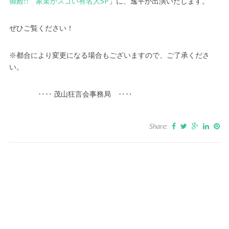
御殿!! 家業がスゴい有名人SP
」に、逸平が出演いたします。
ぜひご覧ください！
※都合により変更になる場合もございますので、ご了承くださ
い。
‥‥ 茂山狂言会事務局 ‥‥
Share: