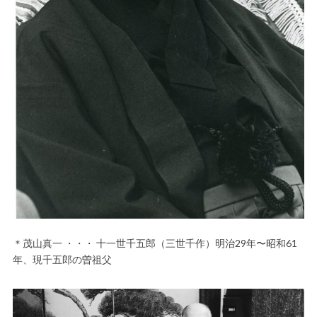
＊茂山真一 ・・・ 十一世千五郎（三世千作）明治29年〜昭和61
年、現千五郎の曽祖父