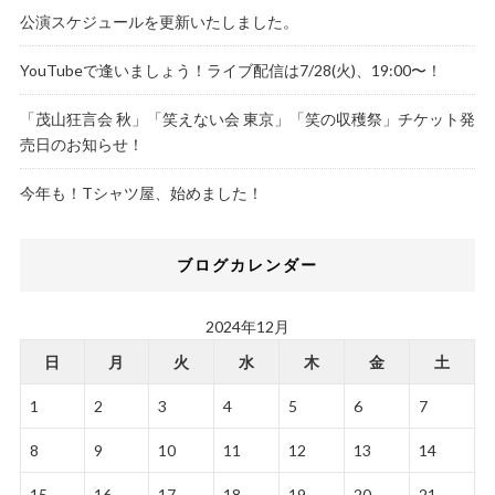
公演スケジュールを更新いたしました。
YouTubeで逢いましょう！ライブ配信は7/28(火)、19:00〜！
「茂山狂言会 秋」「笑えない会 東京」「笑の収穫祭」チケット発
売日のお知らせ！
今年も！Tシャツ屋、始めました！
ブログカレンダー
2024年12月
日
月
火
水
木
金
土
1
2
3
4
5
6
7
8
9
10
11
12
13
14
15
16
17
18
19
20
21