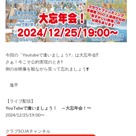
今回の「Youtubeで逢いましょう‼️」は大忘年会⁉️
さぁ！今こそ公約実現のとき‼️
例の㊙︎映像を観ながら笑って忘れましょう❣️
逸平
【ライブ配信】
YouTubeで逢いましょう！ ～大忘年会！〜
2024/12/25/19:00〜
クラブSOJAチャンネル