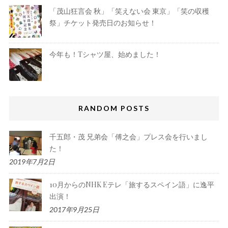
「茂山狂言会 秋」「笑えない会 東京」「笑の収穫
祭」チケット発売日のお知らせ！
今年も！Tシャツ屋、始めました！
RANDOM POSTS
千五郎・茂 兄弟会「傅之会」プレス会を行いまし
た！
2019年7月2日
10月からのNHK Eテレ「旅するスペイン語」に逸平
出演！
2017年9月25日