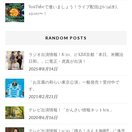
YouTubeで逢いましょう！ライブ配信は6/24(水)、
19:00〜！
RANDOM POSTS
ラジオ出演情報！8/20、27 KBS京都「本日、米團治
日和。」に竜正・虎真が出演！
2025年8月14日
「お豆腐の和らい東京公演」一般発売！受付中で
す。
2021年2月21日
テレビ出演情報！「かんさい情報ネットten.」
2020年6月16日
テレビ出演情報！9/30「踊る！さんま御殿!!」に逸平