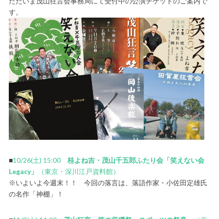
ただいま茂山狂言会事務局にて受付中の公演チケットのご案内で
す。
■
10/26(土) 15:00
桂よね吉・茂山千五郎ふたり会「笑えない会
Legacy」
（東京・深川江戸資料館）
※いよいよ今週末！！ 今回の落言は、落語作家・小佐田定雄氏
の名作「神棚」！