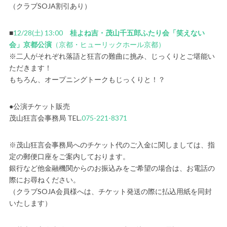
（クラブSOJA割引あり）
■
12/28(土) 13:00
桂よね吉・茂山千五郎ふたり会「笑えない
会」京都公演
（京都・ヒューリックホール京都）
※二人がそれぞれ落語と狂言の難曲に挑み、じっくりとご堪能い
ただきます！
もちろん、オープニングトークもじっくりと！？
●公演チケット販売
茂山狂言会事務局 TEL.
075-221-8371
※茂山狂言会事務局へのチケット代のご入金に関しましては、指
定の郵便口座をご案内しております。
銀行など他金融機関からのお振込みをご希望の場合は、お電話の
際にお尋ねください。
（クラブSOJA会員様へは、チケット発送の際に払込用紙を同封
いたします）