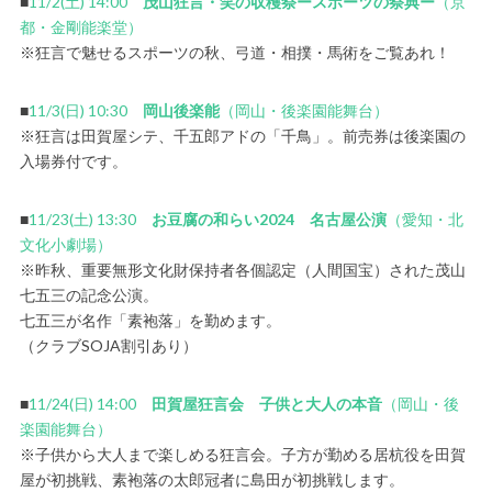
■
11/2(土) 14:00
茂山狂言・笑の収穫祭ースポーツの祭典ー
（京
都・金剛能楽堂）
※狂言で魅せるスポーツの秋、弓道・相撲・馬術をご覧あれ！
■
11/3(日) 10:30
岡山後楽能
（岡山・後楽園能舞台）
※狂言は田賀屋シテ、千五郎アドの「千鳥」。前売券は後楽園の
入場券付です。
■
11/23(土) 13:30
お豆腐の和らい2024 名古屋公演
（愛知・北
文化小劇場）
※昨秋、重要無形文化財保持者各個認定（人間国宝）された茂山
七五三の記念公演。
七五三が名作「素袍落」を勤めます。
（クラブSOJA割引あり）
■
11/24(日) 14:00
田賀屋狂言会 子供と大人の本音
（岡山・後
楽園能舞台）
※子供から大人まで楽しめる狂言会。子方が勤める居杭役を田賀
屋が初挑戦、素袍落の太郎冠者に島田が初挑戦します。