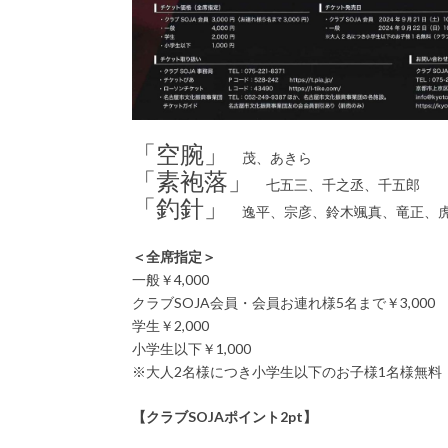
「空腕」
茂、あきら
「素袍落」
七五三、千之丞、千五郎
「釣針」
逸平、宗彦、鈴木颯真、竜正、虎
＜全席指定＞
一般￥4,000
クラブSOJA会員・会員お連れ様5名まで￥3,000
学生￥2,000
小学生以下￥1,000
※大人2名様につき小学生以下のお子様1名様無料
【クラブSOJAポイント2pt】