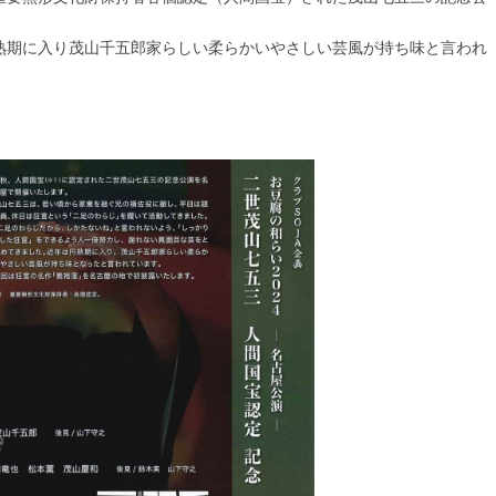
熟期に入り茂山千五郎家らしい柔らかいやさしい芸風が持ち味と言われ