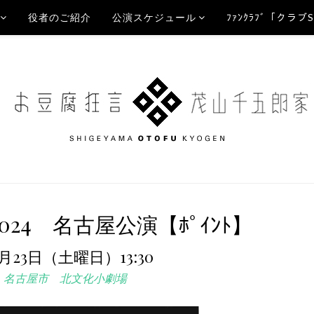
役者のご紹介
公演スケジュール
ﾌｧﾝｸﾗﾌﾞ「クラブ
24 名古屋公演【ﾎﾟｲﾝﾄ】
1月23日（土曜日）13:30
名古屋市 北文化小劇場