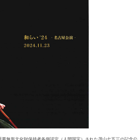
重要無形文化財保持者各個認定（人間国宝）された茂山七五三の記念公