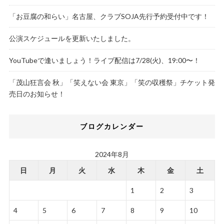
「お豆腐の和らい」名古屋、クラブSOJA先行予約受付中です！
公演スケジュールを更新いたしました。
YouTubeで逢いましょう！ライブ配信は7/28(火)、19:00〜！
「茂山狂言会 秋」「笑えない会 東京」「笑の収穫祭」チケット発
売日のお知らせ！
ブログカレンダー
2024年8月
日
月
火
水
木
金
土
1
2
3
4
5
6
7
8
9
10