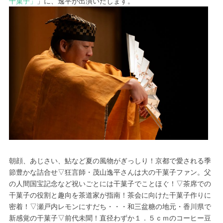
干菓子」
」に、逸平が出演いたします。
朝顔、あじさい、鮎など夏の風物がぎっしり！京都で愛される季
節豊かな詰合せ▽狂言師・茂山逸平さんは大の干菓子ファン。父
の人間国宝記念など祝いごとには干菓子でことほぐ！▽茶席での
干菓子の役割と趣向を茶道家が指南！茶会に向けた干菓子作りに
密着！▽瀬戸内レモンにすだち・・・和三盆糖の地元・香川県で
新感覚の干菓子▽前代未聞！直径わずか１．５ｃｍのコーヒー豆