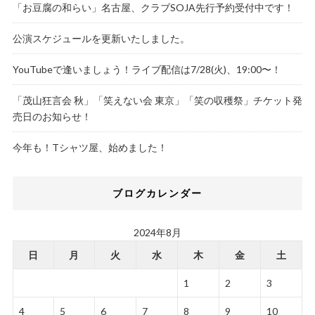
「お豆腐の和らい」名古屋、クラブSOJA先行予約受付中です！
公演スケジュールを更新いたしました。
YouTubeで逢いましょう！ライブ配信は7/28(火)、19:00〜！
「茂山狂言会 秋」「笑えない会 東京」「笑の収穫祭」チケット発
売日のお知らせ！
今年も！Tシャツ屋、始めました！
ブログカレンダー
2024年8月
日
月
火
水
木
金
土
1
2
3
4
5
6
7
8
9
10