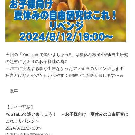
今回の「YouTubeで逢いましょう‼️」は夏休み救済企画⁉️自由研究
の題材にお困りのお子様達の為⁉️
一昨年に実現する事が出来なかったアノ企画のリベンジします‼️
狂言とはなんぞや？わかりやすく紐解いてお送り致します〜🎶
逸平
【ライブ配信】
YouTubeで逢いましょう！ ～お子様向け 夏休みの自由研究は
これ！リベンジ〜
2024/8/12/19:00〜
※祝日ですが夜配信です。