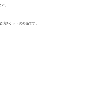
です。
青会」公演チケットの発売です。
」