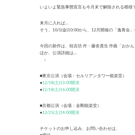
いよいよ緊急事態宣言も今月末で解除される模様
来月に入れば…
そう、10/1(金)10:00から、12月開催の「逸
今回の新作は、桂吉坊 作・藤舎貴生 作曲「おかん
ほか、公演詳細は…
↓
■東京公演（会場：セルリアンタワー能楽堂）
●
12/18(土)13:00開演
●
12/18(土)16:00開演
■京都公演（会場：金剛能楽堂）
●
12/25(土)14:00開演
チケットのお申し込み、お問い合わせは、