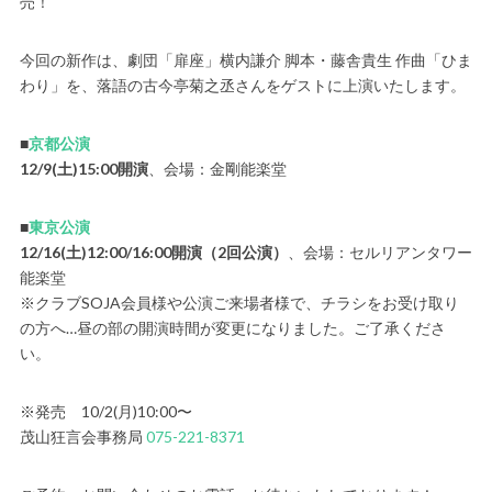
売！
今回の新作は、劇団「扉座」横内謙介 脚本・藤舎貴生 作曲「ひま
わり」を、落語の古今亭菊之丞さんをゲストに上演いたします。
■
京都公演
12/9(土)15:00開演
、会場：金剛能楽堂
■
東京公演
12/16(土)12:00/16:00開演（2回公演）
、会場：セルリアンタワー
能楽堂
※クラブSOJA会員様や公演ご来場者様で、チラシをお受け取り
の方へ…昼の部の開演時間が変更になりました。ご了承くださ
い。
※発売 10/2(月)10:00〜
茂山狂言会事務局
075-221-8371