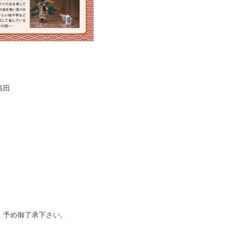
島田
。予め御了承下さい。