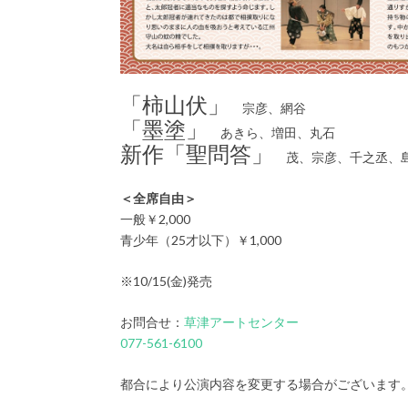
「柿山伏」
宗彦、網谷
「墨塗」
あきら、増田、丸石
新作「聖問答」
茂、宗彦、千之丞、
＜全席自由＞
一般￥2,000
青少年（25才以下）￥1,000
※10/15(金)発売
お問合せ：
草津アートセンター
077-561-6100
都合により公演内容を変更する場合がございます