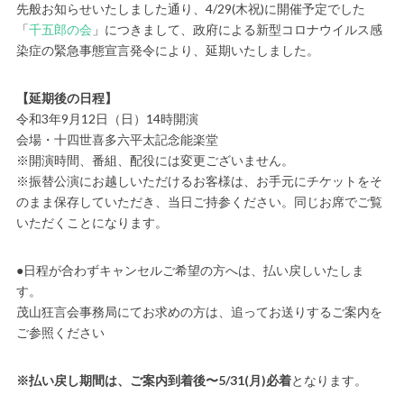
先般お知らせいたしました通り、4/29(木祝)に開催予定でした
「
千五郎の会
」につきまして、政府による新型コロナウイルス感
染症の緊急事態宣言発令により、延期いたしました。
【延期後の日程】
令和3年9月12日（日）14時開演
会場・十四世喜多六平太記念能楽堂
※開演時間、番組、配役には変更ございません。
※振替公演にお越しいただけるお客様は、お手元にチケットをそ
のまま保存していただき、当日ご持参ください。同じお席でご覧
いただくことになります。
●日程が合わずキャンセルご希望の方へは、払い戻しいたしま
す。
茂山狂言会事務局にてお求めの方は、追ってお送りするご案内を
ご参照ください
※払い戻し期間は、ご案内到着後〜5/31(月)必着
となります。