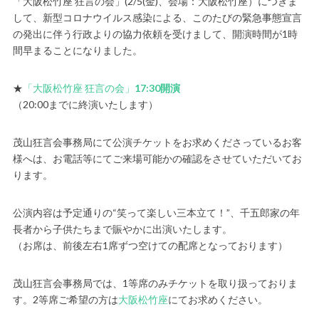
「大阪松竹座 狂言の会」(2/5(金)、会場：大阪松竹座）につきま
して、新型コロナウイルス感染による、このたびの緊急事態宣言
の発出に伴う行政よりの協力依頼を受けまして、開演時間が1時
間早まることになりました。
★
「大阪松竹座 狂言の会」
17:30開演
（20:00までに終演いたします）
茂山狂言会事務局にて公演チケットをお求めくださっているお客
様へは、お電話等にてご来場可能かの確認をさせていただいてお
ります。
公演内容は予定通りの“笑って楽しい三本立て！”、千五郎家の年
長者から子供たちまで賑やかに出演いたします。
（お席は、前後左右1席ずつ空けての配席となっております）
茂山狂言会事務局では、1等席のみチケットを取り扱っておりま
す。2等席ご希望の方は
大阪松竹座
にてお求めください。