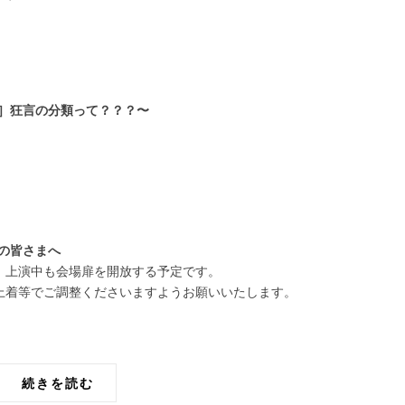
！！］狂言の分類って？？？〜
場の皆さまへ
、上演中も会場扉を開放する予定です。
上着等でご調整くださいますようお願いいたします。
続きを読む