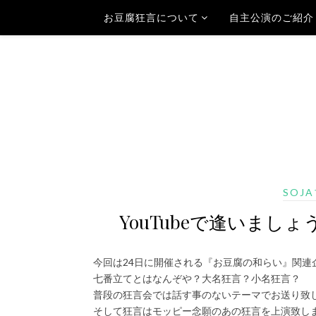
お豆腐狂言について
自主公演のご紹介
SOJ
YouTubeで逢いましょう
今回は24日に開催される『お豆腐の和らい』関連
七番立てとはなんぞや？大名狂言？小名狂言？
普段の狂言会では話す事のないテーマでお送り致
そして狂言はモッピー念願のあの狂言を上演致し